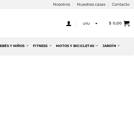
Nosotros
Nuestras casas
Contacto
$
0,00
UYU
USD
EBÉS Y NIÑOS
FITNESS
MOTOS Y BICICLETAS
JARDÍN