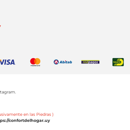
y
stagram.
usivamente en las Piedras )
tps://confortdelhogar.uy