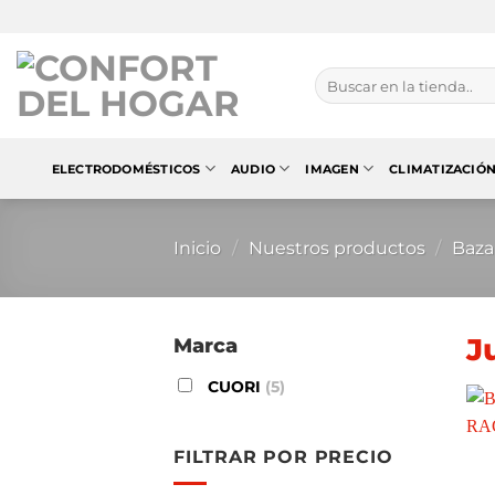
Saltar
al
contenido
Buscar
por:
ELECTRODOMÉSTICOS
AUDIO
IMAGEN
CLIMATIZACIÓ
Inicio
/
Nuestros productos
/
Baza
J
Marca
CUORI
(5)
FILTRAR POR PRECIO