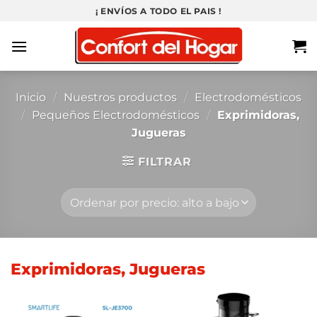
Saltar
¡ ENVÍOS A TODO EL PAIS !
al
contenido
Inicio
/
Nuestros productos
/
Electrodomésticos
/
Pequeños Electrodomésticos
/
Exprimidoras,
Jugueras
FILTRAR
Exprimidoras, Jugueras