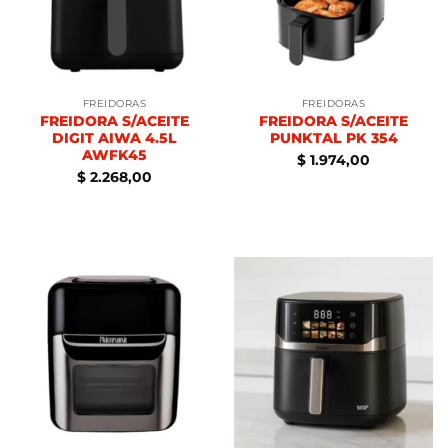
FREIDORAS
FREIDORAS
FREIDORA S/ACEITE
FREIDORA S/ACEITE
DIGIT AIWA 4.5L
PUNKTAL PK 354
AWFK45
$
1.974,00
$
2.268,00