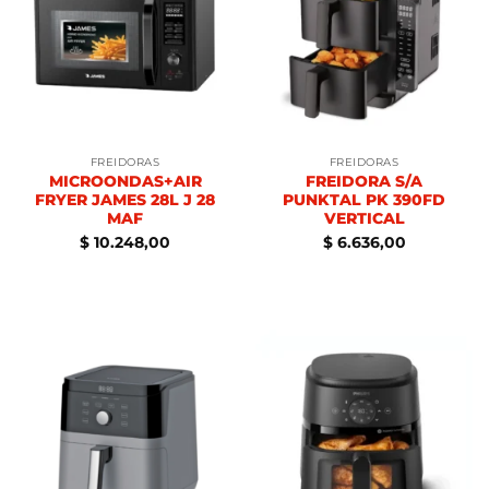
FREIDORAS
FREIDORAS
MICROONDAS+AIR
FREIDORA S/A
FRYER JAMES 28L J 28
PUNKTAL PK 390FD
MAF
VERTICAL
$
10.248,00
$
6.636,00