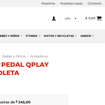
Nosotros
Nuestras casas
Contacto
$
0,00
UYU
USD
EBÉS Y NIÑOS
FITNESS
MOTOS Y BICICLETAS
JARDÍN
/
Bebés y Niños
/
Andadores
N PEDAL QPLAY
OLETA
cuotas de
$
245,00