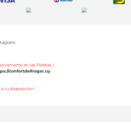
stagram.
usivamente en las Piedras )
tps://confortdelhogar.uy
a tu disposición !