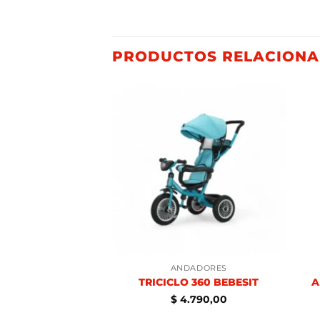
PRODUCTOS RELACION
DADORES
ANDADORES
UNNER BEBESIT
TRICICLO 360 BEBESIT
A
.310,00
$
4.790,00