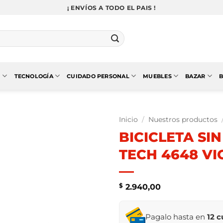
¡ ENVÍOS A TODO EL PAIS !
N
TECNOLOGÍA
CUIDADO PERSONAL
MUEBLES
BAZAR
B
Inicio
/
Nuestros productos
BICICLETA SI
TECH 4648 VI
$
2.940,00
Pagalo hasta en
12 