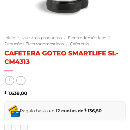
Inicio
/
Nuestros productos
/
Electrodomésticos
/
Pequeños Electrodomésticos
/
Cafeteras
CAFETERA GOTEO SMARTLIFE SL-
CM4313
$
1.638,00
Pagalo hasta en
12 cuotas de
$
136,50
CAFETERA GOTEO SMARTLIFE SL-CM4313 cantidad