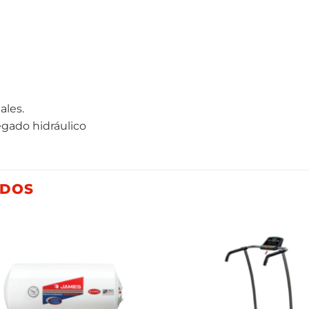
ales.
legado hidráulico
ADOS