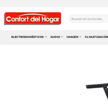
Saltar
al
contenido
Buscar
por:
ELECTRODOMÉSTICOS
AUDIO
IMAGEN
CLIMATIZACIÓ