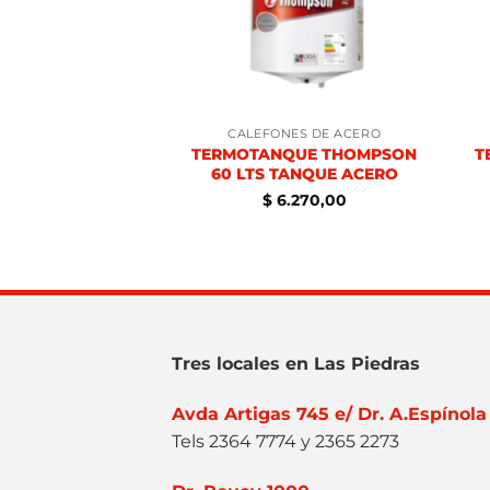
INADORES
CALEFONES DE ACERO
TERMOTANQUE THOMPSON
T
R BRAVO URBAN
60 LTS TANQUE ACERO
.258,00
$
6.270,00
Tres locales en Las Piedras
Avda Artigas 745 e/ Dr. A.Espínola
Tels 2364 7774 y 2365 2273