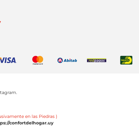
y
stagram.
usivamente en las Piedras )
tps://confortdelhogar.uy