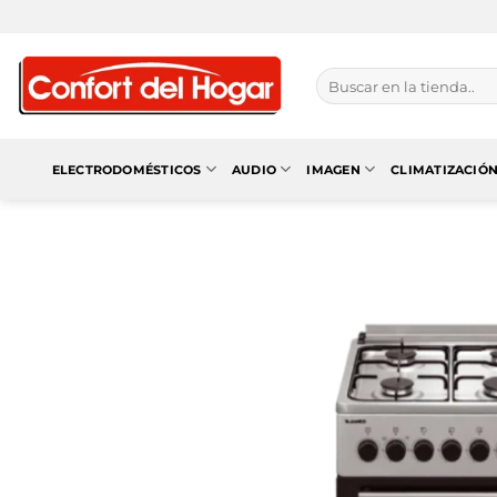
Saltar
al
contenido
Buscar
por:
ELECTRODOMÉSTICOS
AUDIO
IMAGEN
CLIMATIZACIÓ