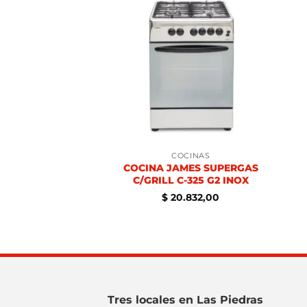
OCINAS
COCINAS
MBINADA JAMES
COCINA JAMES SUPERGAS
205 B BLANCA
C/GRILL C-325 G2 INOX
.652,00
$
20.832,00
Tres locales en Las Piedras