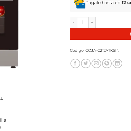
Pagalo hasta en
12 
COCINA JAMES S/GAS INOX M
Codigo:
COJA-C212ATKSIN
AL
lla
al