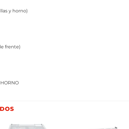
llas y horno)
de frente)
N HORNO
ADOS