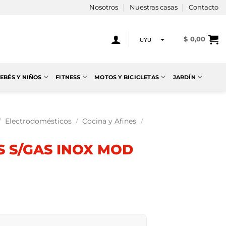
Nosotros
Nuestras casas
Contacto
$
0,00
UYU
USD
EBÉS Y NIÑOS
FITNESS
MOTOS Y BICICLETAS
JARDÍN
/
Electrodomésticos
/
Cocina y Afines
/
S S/GAS INOX MOD