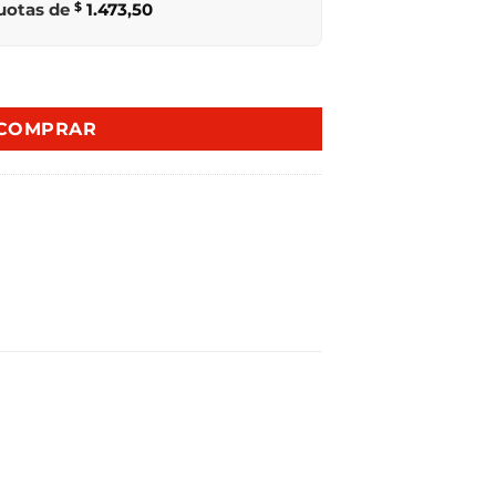
cuotas de
$
1.473,50
OD C-212 A TKS cantidad
COMPRAR