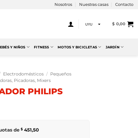
Nosotros
Nuestras casas
Contacto
$
0,00
UYU
USD
EBÉS Y NIÑOS
FITNESS
MOTOS Y BICICLETAS
JARDÍN
/
Electrodomésticos
/
Pequeños
doras, Picadoras, Mixers
ADOR PHILIPS
cuotas de
$
451,50