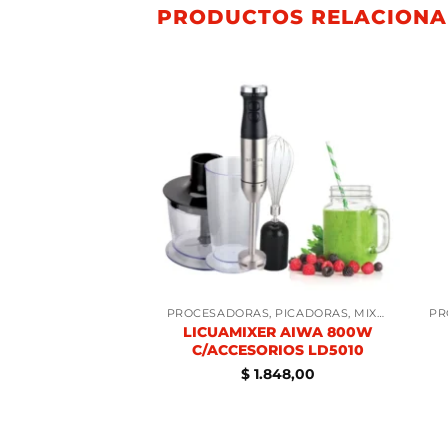
PRODUCTOS RELACION
PROCESADORAS, PICADORAS, MIXERS
PROCESADORAS, PICADORAS, MIXERS
CON BATIDOR
LICUAMIXER AIWA 800W
OO HB8722
C/ACCESORIOS LD5010
.058,00
$
1.848,00