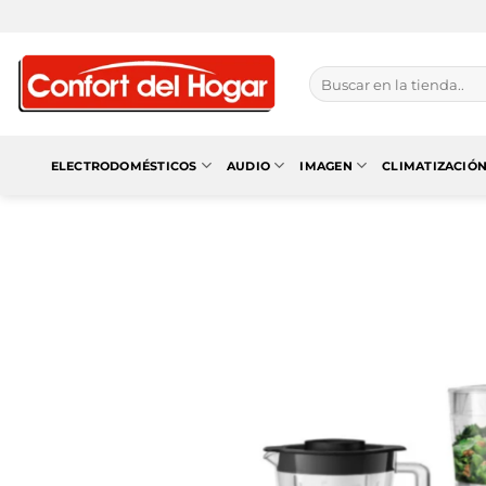
Saltar
al
contenido
Buscar
por:
ELECTRODOMÉSTICOS
AUDIO
IMAGEN
CLIMATIZACIÓ