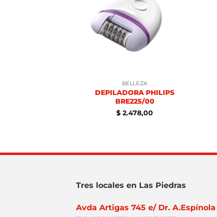
ELLEZA
BELLEZA
 PHILIPS SERIE
DEPILADORA PHILIPS
1000
BRE225/00
.218,00
$
2.478,00
Tres locales en Las Piedras
Avda Artigas 745 e/ Dr. A.Espínola