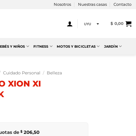
Nosotros
Nuestras casas
Contacto
$
0,00
UYU
USD
EBÉS Y NIÑOS
FITNESS
MOTOS Y BICICLETAS
JARDÍN
/
Cuidado Personal
/
Belleza
 XION XI
K
cuotas de
$
206,50