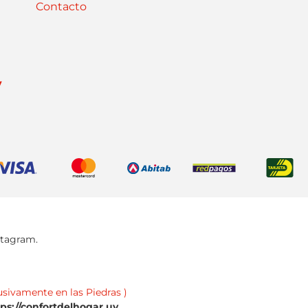
Contacto
y
stagram.
usivamente en las Piedras )
tps://confortdelhogar.uy