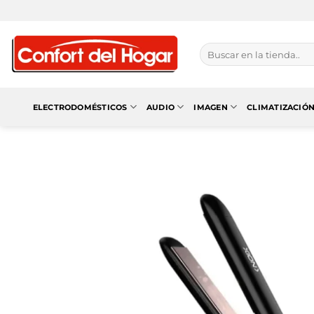
Saltar
al
contenido
Buscar
por:
ELECTRODOMÉSTICOS
AUDIO
IMAGEN
CLIMATIZACIÓ