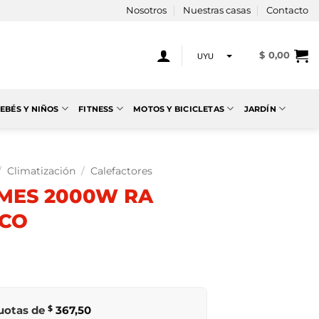
Nosotros
Nuestras casas
Contacto
$
0,00
UYU
USD
EBÉS Y NIÑOS
FITNESS
MOTOS Y BICICLETAS
JARDÍN
/
Climatización
/
Calefactores
MES 2000W RA
NCO
cuotas de
$
367,50