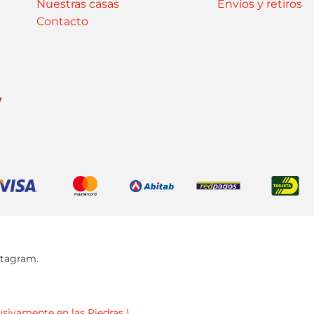
Nuestras casas
Envíos y retiros
Contacto
y
stagram.
usivamente en las Piedras )