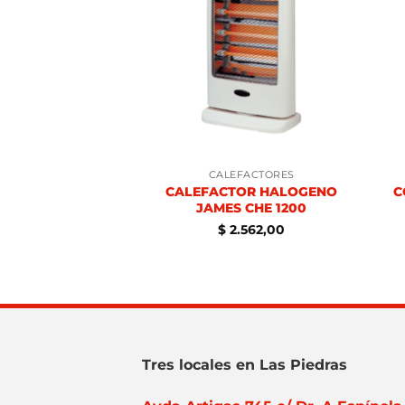
FACTORES
CALEFACTORES
EROSENE KASSEL
CALEFACTOR HALOGENO
C
-EK5200
JAMES CHE 1200
.990,00
$
2.562,00
Tres locales en Las Piedras