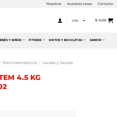
Nosotros
Nuestras casas
Contacto
$
0,00
UYU
USD
EBÉS Y NIÑOS
FITNESS
MOTOS Y BICICLETAS
JARDÍN
/
Electrodomésticos
/
Lavado y Secado
EM 4.5 KG
02