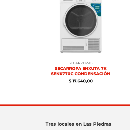
ARROPAS
SECARROPAS
A ENXUTA 6KG.
SECARROPA ENXUTA 7K
ENX860
SENX770C CONDENSACIÓN
2.390,00
$
17.640,00
Tres locales en Las Piedras