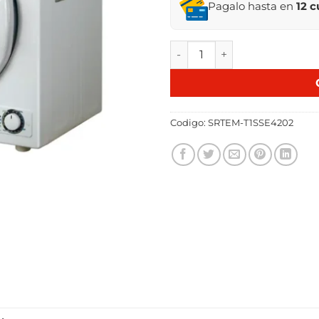
Pagalo hasta en
12 
SECARROPAS TEM 4.5 KG T1
Codigo:
SRTEM-T1SSE4202