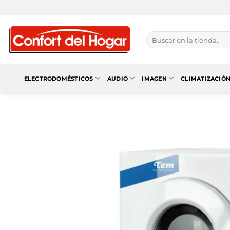
Saltar
al
contenido
Buscar
por:
ELECTRODOMÉSTICOS
AUDIO
IMAGEN
CLIMATIZACIÓ