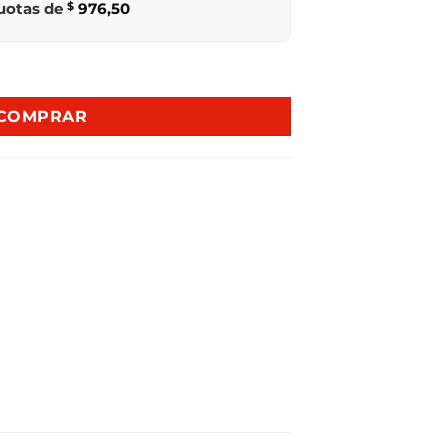
cuotas de
$
976,50
SSE4.5W 4202 cantidad
COMPRAR