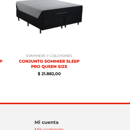
SOMMIERS Y COLCHONES
SOMMIERS Y 
P
CONJUNTO SOMMIER SLEEP
CONJUNTO SO
PRO QUEEN SIZE
VEGAS 2 PL
BLAN
$
21.882,00
$
9.990
Mi cuenta
Mis compras