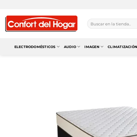
Saltar
al
contenido
Buscar
por:
ELECTRODOMÉSTICOS
AUDIO
IMAGEN
CLIMATIZACIÓ