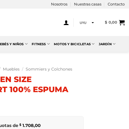
Nosotros
Nuestras casas
Contacto
$
0,00
UYU
USD
EBÉS Y NIÑOS
FITNESS
MOTOS Y BICICLETAS
JARDÍN
/
Muebles
/
Sommiers y Colchones
EN SIZE
T 100% ESPUMA
cuotas de
$
1.708,00