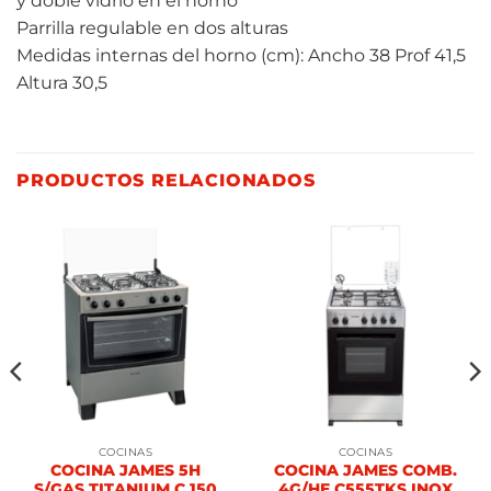
y doble vidrio en el horno
Parrilla regulable en dos alturas
Medidas internas del horno (cm): Ancho 38 Prof 41,5
Altura 30,5
PRODUCTOS RELACIONADOS
COCINAS
COCINAS
COCINA JAMES 5H
COCINA JAMES COMB.
S/GAS TITANIUM C 150
4G/HE C555TKS INOX