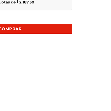
cuotas de
$
2.187,50
ERTER SILVER DAER368NS cantidad
COMPRAR