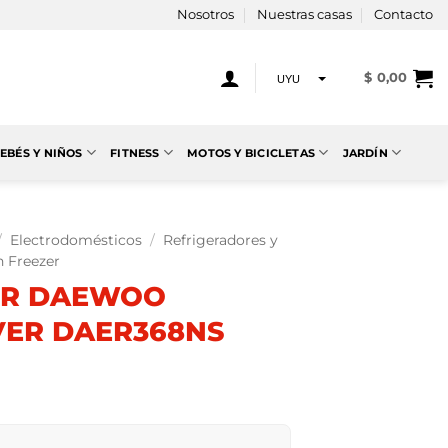
Nosotros
Nuestras casas
Contacto
$
0,00
UYU
USD
EBÉS Y NIÑOS
FITNESS
MOTOS Y BICICLETAS
JARDÍN
/
Electrodomésticos
/
Refrigeradores y
n Freezer
OR DAEWOO
VER DAER368NS