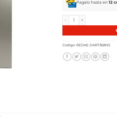
Pagalo hasta en
12 
REFRIGERADOR DAEWOO INV
Codigo:
REDAE-DART368NS