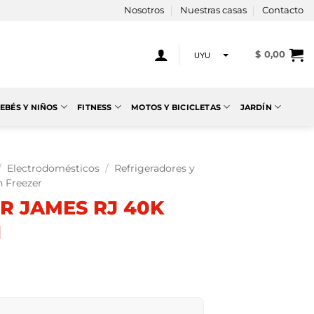
Nosotros
Nuestras casas
Contacto
$
0,00
UYU
USD
EBÉS Y NIÑOS
FITNESS
MOTOS Y BICICLETAS
JARDÍN
/
Electrodomésticos
/
Refrigeradores y
n Freezer
R JAMES RJ 40K
I