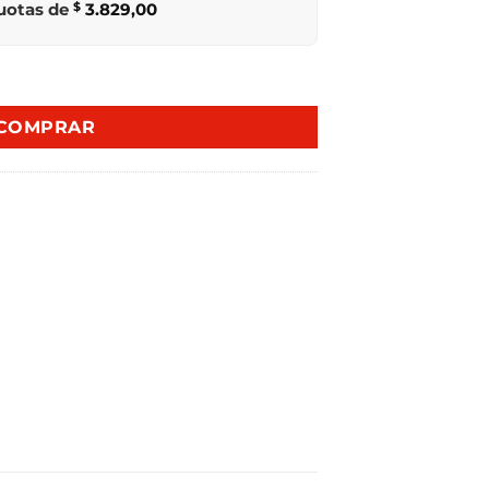
cuotas de
$
3.829,00
K SBSI SIDE BYSI cantidad
COMPRAR