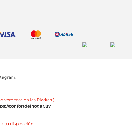
stagram.
usivamente en las Piedras )
tps://confortdelhogar.uy
a tu disposición !