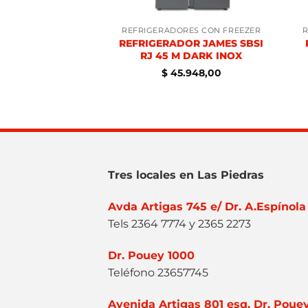
ORES CON FREEZER
REFRIGERADORES CON FREEZER
R
RADOR ENXUTA
REFRIGERADOR JAMES SBSI
22300I 2CAJ
RJ 45 M DARK INOX
.078,00
$
45.948,00
Tres locales en Las Piedras
Avda Artigas 745 e/ Dr. A.Espínola
Tels 2364 7774 y 2365 2273
Dr. Pouey 1000
Teléfono 23657745
Avenida Artigas 801 esq. Dr. Poue