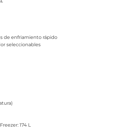
AL
es de enfriamiento rápido
dor seleccionables
atura)
 Freezer: 174 L