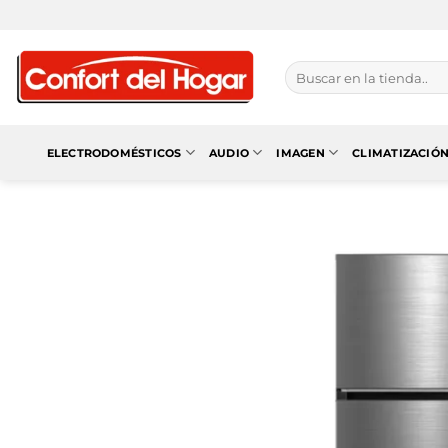
Saltar
al
contenido
Buscar
por:
ELECTRODOMÉSTICOS
AUDIO
IMAGEN
CLIMATIZACIÓ