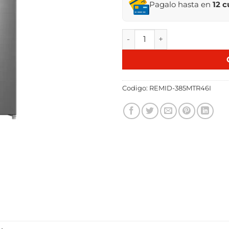
Pagalo hasta en
12 
REFRIGERADOR MIDEA INVER
Codigo:
REMID-385MTR46I