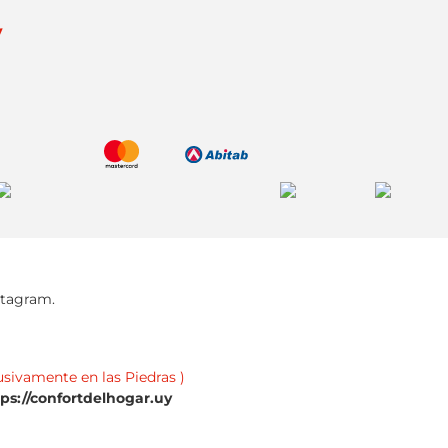
y
stagram.
usivamente en las Piedras )
tps://confortdelhogar.uy