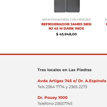
ORES CON FREEZER
REFRIGERADORES CON FREEZER
R
ADOR JAMES RJ
REFRIGERADOR JAMES SBSI
V DARK INOX
RJ 45 M DARK INOX
.884,00
$
45.948,00
Tres locales en Las Piedras
Avda Artigas 745 e/ Dr. A.Espínola
Tels 2364 7774 y 2365 2273
Dr. Pouey 1000
Teléfono 23657745