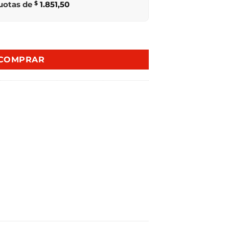
cuotas de
$
1.851,50
TER 281L MTR385MTR46INV I cantidad
COMPRAR