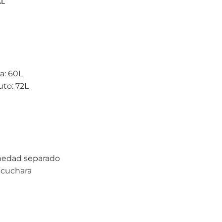
AL
a: 60L
uto: 72L
a
umedad separado
y cuchara