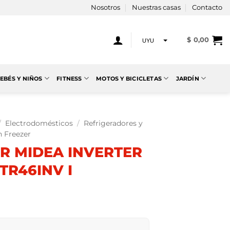
Nosotros
Nuestras casas
Contacto
$
0,00
UYU
USD
EBÉS Y NIÑOS
FITNESS
MOTOS Y BICICLETAS
JARDÍN
/
Electrodomésticos
/
Refrigeradores y
n Freezer
R MIDEA INVERTER
TR46INV I