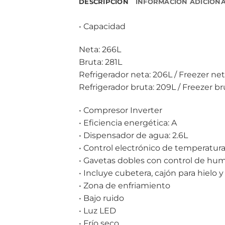
DESCRIPCIÓN
INFORMACIÓN ADICION
• Capacidad
Neta: 266L
Bruta: 281L
Refrigerador neta: 206L / Freezer net
Refrigerador bruta: 209L / Freezer br
• Compresor Inverter
• Eficiencia energética: A
• Dispensador de agua: 2.6L
• Control electrónico de temperatur
• Gavetas dobles con control de h
• Incluye cubetera, cajón para hielo 
• Zona de enfriamiento
• Bajo ruido
• Luz LED
• Frío seco