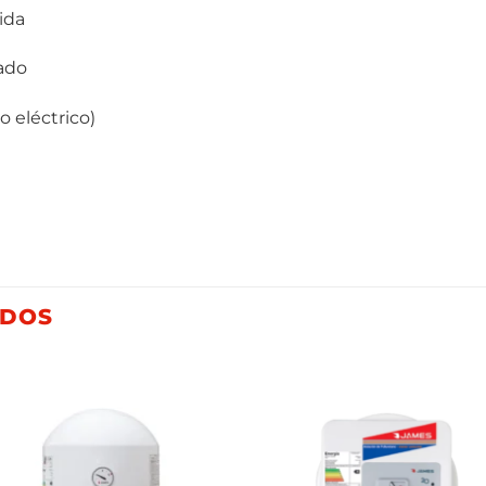
ida
zado
o eléctrico)
ADOS