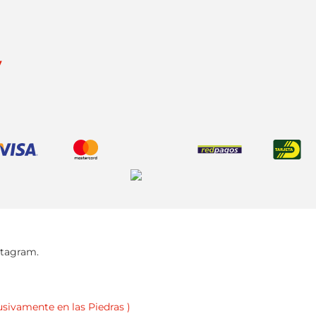
y
stagram.
usivamente en las Piedras )