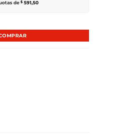
cuotas de
$
591,50
5LTS WH35DA cantidad
COMPRAR