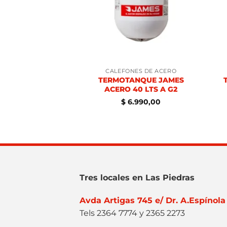
NES DE ACERO
CALEFONES DE ACERO
UE JAMES 60LT
TERMOTANQUE JAMES
CERO CILINDRO
ACERO 40 LTS A G2
.190,00
$
6.990,00
Tres locales en Las Piedras
Avda Artigas 745 e/ Dr. A.Espínola
Tels 2364 7774 y 2365 2273