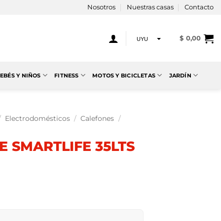
Nosotros
Nuestras casas
Contacto
$
0,00
UYU
USD
EBÉS Y NIÑOS
FITNESS
MOTOS Y BICICLETAS
JARDÍN
/
Electrodomésticos
/
Calefones
/
 SMARTLIFE 35LTS