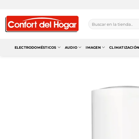
Saltar
al
contenido
Buscar
por:
ELECTRODOMÉSTICOS
AUDIO
IMAGEN
CLIMATIZACIÓ